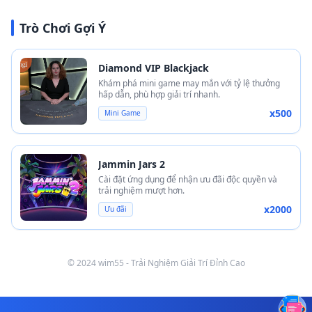
Trò Chơi Gợi Ý
Diamond VIP Blackjack
Khám phá mini game may mắn với tỷ lệ thưởng
hấp dẫn, phù hợp giải trí nhanh.
x500
Mini Game
Jammin Jars 2
Cài đặt ứng dụng để nhận ưu đãi độc quyền và
trải nghiệm mượt hơn.
x2000
Ưu đãi
© 2024 wim55 - Trải Nghiệm Giải Trí Đỉnh Cao