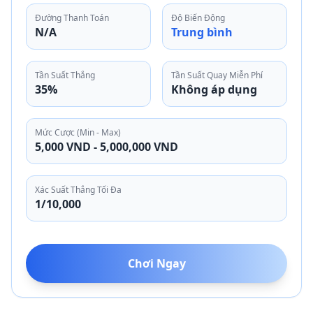
Đường Thanh Toán
Độ Biến Động
N/A
Trung bình
Tần Suất Thắng
Tần Suất Quay Miễn Phí
35%
Không áp dụng
Mức Cược (Min - Max)
5,000 VND - 5,000,000 VND
Xác Suất Thắng Tối Đa
1/10,000
Chơi Ngay