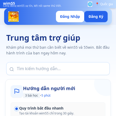
wim55
🌐
📍
Quốc gia
Cộng đồng win55 uy tín, kết nối game thủ Việt.
Đăng Nhập
Đăng Ký
Trung tâm trợ giúp
Khám phá mọi thứ bạn cần biết về win55 và 55win. Bắt đầu
hành trình của bạn ngay hôm nay.
Hướng dẫn người mới
3 bài học
•
5 phút
Quy trình bắt đầu nhanh
Tạo tài khoản wim55 chỉ trong 30 giây.