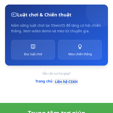
Luật chơi & Chiến thuật
Nắm vững luật chơi tại 55win55 để tăng cơ hội chiến
thắng. Xem video demo và mẹo từ chuyên gia.
Đọc luật chơi
Mẹo chiến thắng
Vẫn cần sự trợ giúp?
Trang chủ
|
Liên hệ CSKH
Trung tâm trợ giúp