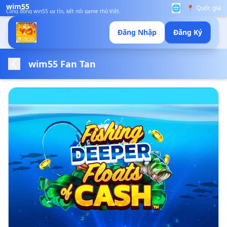
wim55
🌐
📍
Quốc gia
Cộng đồng win55 uy tín, kết nối game thủ Việt.
Đăng Nhập
Đăng Ký
wim55 Fan Tan